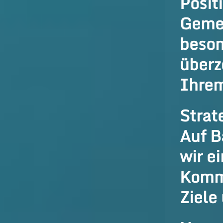
Posit
Gemei
beson
überz
Ihre
Strat
Auf B
wir ei
Kommu
Ziele