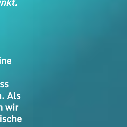
nkt.
ine
ss
. Als
 wir
ische