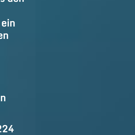
 ein
en
en
224