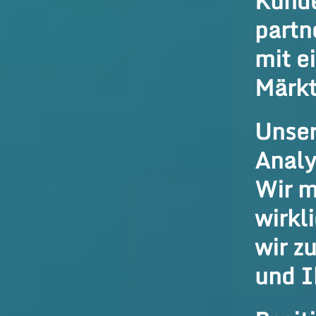
Kunde
partn
mit e
Märkt
Unser
Analy
Wir m
wirkl
wir z
und I