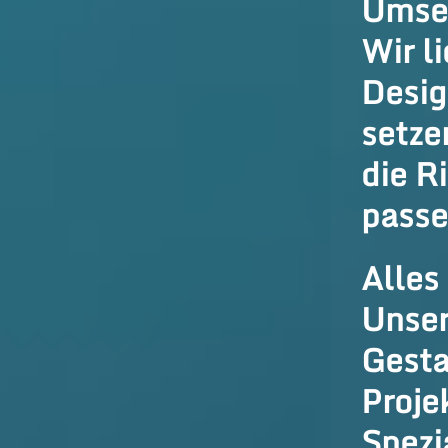
Umse
Wir l
Desig
setzen
die R
passe
Alles
Unser
Gesta
Proje
Spezi