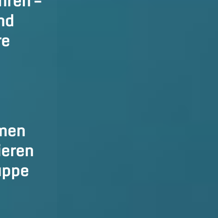
hren –
nd
re
hmen
ieren
uppe