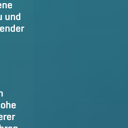
ene
u und
gender
h
lohe
erer