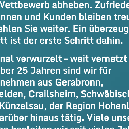
ettbewerb abheben. Zufried
nnen und Kunden bleiben tre
hlen Sie weiter. Ein überzeu
tt ist der erste Schritt dahin.
nal verwurzelt – weit vernetzt
über 25 Jahren sind wir für
nehmen aus Gerabronn,
elden, Crailsheim, Schwäbisc
 Künzelsau, der Region Hohen
arüber hinaus tätig. Viele uns