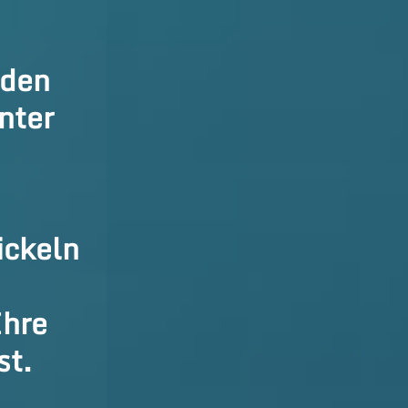
nden
nter
ickeln
Ihre
st.