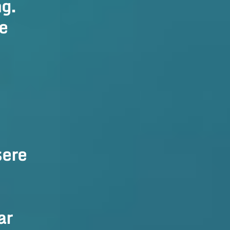
g.
e
sere
ar