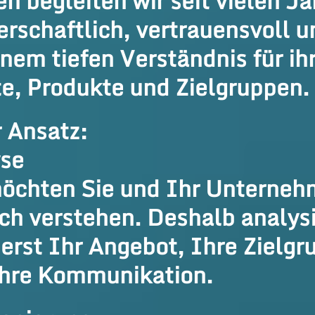
n begleiten wir seit vielen Ja
erschaftlich, vertrauensvoll u
inem tiefen Verständnis für ih
e, Produkte und Zielgruppen.
 Ansatz:
se
öchten Sie und Ihr Unterne
ich verstehen. Deshalb analys
uerst Ihr Angebot, Ihre Zielgr
hre Kommunikation.