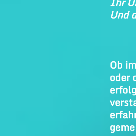
Ihr U
Und d
Ob im
oder 
erfol
verst
erfah
gemei