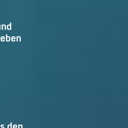
und
 geben
us den