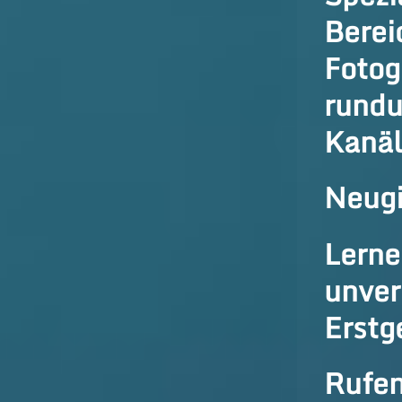
Berei
Fotog
rundu
Kanäl
Neugi
Lerne
unver
Erstg
Rufen